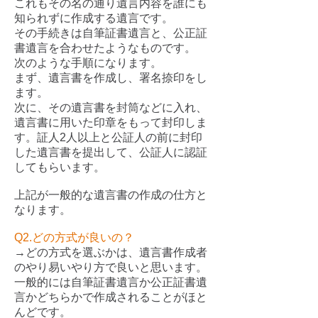
これもその名の通り遺言内容を誰にも
知られずに作成する遺言です。
その手続きは自筆証書遺言と、公正証
書遺言を合わせたようなものです
。
次のような手順になります。
まず、遺言書を作成し、署名捺印をし
ます。
次に、その遺言書を封筒などに入れ、
遺言書に用いた印章をもって封印しま
す。証人
2人以上と公証人の前に封印
した遺言書を提出して、公証人に認証
してもらいます。
上記が一般的な遺言書の作成の仕方と
なります。
Q2.どの方式が良いの？
→どの方式を選ぶかは、遺言書作成者
のやり易いやり方で良いと思います。
一般的には自筆証書遺言か公正証書遺
言かどちらかで作成されることがほと
んどです。