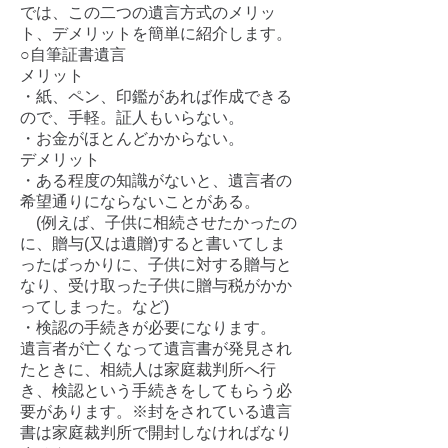
では、この二つの遺言方式のメリッ
ト、デメリットを簡単に紹介します。
○自筆証書遺言
メリット
・紙、ペン、印鑑があれば作成できる
ので、手軽。証人もいらない。
・お金がほとんどかからない。​
デメリット
・ある程度の知識がないと、遺言者の
希望通りにならないことがある。
(例えば、子供に相続させたかったの
に、贈与(又は遺贈)すると書いてしま
ったばっ
か
りに、子供に対する贈与と
なり、受け取った子供に贈与税がかか
ってしまった。な
ど)
・検認の手続きが必要になります。
遺言者が亡くなって遺言書が発見され
たときに、相続人は家庭裁判所へ行
き、検認と
いう手続きをしてもらう必
要があります。※封をされている遺言
書は家庭裁判所で開
封
しなければなり