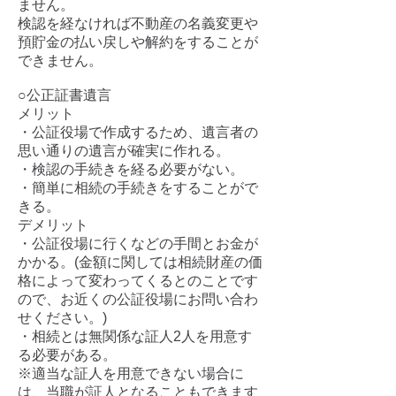
ません。
検認を経なければ不動産の名義変更や
預貯金の払い戻
しや解約をすることが
でき
ませ
ん
。
○公正証書遺言
メリット
・公証役場で作成するため、遺言者の
思い通りの遺言が確実に作れる。
・検認の手続きを経る必要がない。​
・簡単に相続の手続きをすることがで
きる。
デメリット
・公証役場に行くなどの手間とお金が
かかる。(金額に関しては相続財産の価
格に
よっ
て変わってくるとのことです
ので、お近くの公証役場にお問い合わ
せくださ
い
。)
・相続とは無関係な証人2人を用意す
る必要がある。
※適当な証人を用意できない場合に
は、当職が証人となることもできます