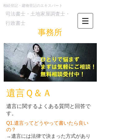
​相続登記・建物登記のエキスパート
司法書士・土地家屋調査士・
行政書士
最首洋司
事務所
遺言Ｑ＆Ａ
遺言に関するよくある質問と回答で
す。
Q1.遺言ってどうやって書いたら良い
の？
→遺言には法律で決まった方式があり