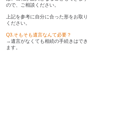
ので、ご相
談ください。
上記を参考に自分に合った形をお取り
ください。
Q3.そもそも遺言なんて必要？
→遺言がなくても相続の手続きはでき
ます。
ただし、相続人のうち１人でも相続に
関して納得しなければ、手続きを進め
ることはで
き
なくなります。
昔は長男が全部相続する形で進めるこ
とが多く、争いも少なかったのです
が、最近は話
し合いによって財産を分
ける家庭が増えてきているため、折り
合いがつかず、裁判沙汰
になることも
多々あります。被相続人が生きている
うちは仲が良かった兄弟が、被相続
人
が亡く
なった後、遺産を
巡って争うこ
とになってしまったなんて話をよく耳
にするよ
うになりました。