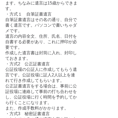
ます。ちなみに遺言は15歳からできま
す。
・方式１ 自筆証書遺言
自筆証書遺言はその名の通り、自分で
書く遺言です。パソコンで書いちゃダ
メです。
遺言の内容全文、住所、氏名、日付を
自書する必要があり、これに押印が必
要です。
作成した遺言書は封筒に入れ、封印し
ておきます。
・方式2 公正証書遺言
公証役場の公証人に作成してもらう遺
言です。公証役場に証人2人以上を連
れて行き
作成
してもらいます。
公正証書遺言をする場合は、事前に公
証役場に連絡して事前の打ち合わせを
し、公証
役場に行く時間を予約してか
ら行くことになります。
また、作成手数料がかかります。
・方式3 秘密証書遺言